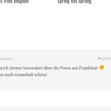
s from Belgium
Spring has sprung
Bearbeite
ANTW
 mich immer besonders über die Fotos aus Frankfurt
st auch traumhaft schön!