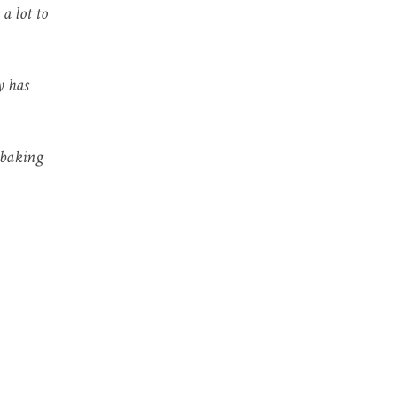
a lot to
y has
l baking