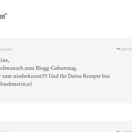
en“
arbeite
ANTW
ine,
lüchwunsch zum Blogg-Geburtstag.
r zum niederknien!!!! Und für Deine Rezepte bin
 Abnehmerin;o)