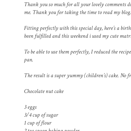
Thank you so much for all your lovely comments duri
me. Thank you for taking the time to read my blog
Fitting perfectly with this special day, here’s a bi
been fulfilled and this weekend i used my cute matri
To be able to use them perfectly, I reduced the reci
pan.
The result is a super yummy (children’s) cake. No fril
Chocolate nut cake
3 eggs
3/4 cup of sugar
1 cup of flour
2 tea spoon baking powder