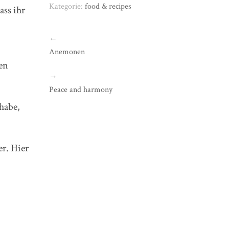
Kategorie:
food & recipes
ass ihr
←
Anemonen
en
→
Peace and harmony
habe,
er. Hier