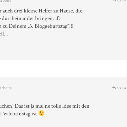
arbeite
ANTW
r auch drei kleine Helfer zu Hause, die
 durcheinander bringen. ;D
zu Deinem „3. Bloggeburtstag“!!!
ell…
arbeite
ANTW
chen! Das ist ja mal ne tolle Idee mit den
d Valentinstag ist