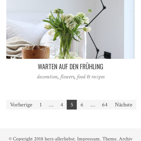
WARTEN AUF DEN FRÜHLING
decoration
,
flowers
,
food & recipes
Seitennummerierung
Vorherige
1
…
4
5
6
…
64
Nächste
der
Beiträge
© Copyright 2018
herz-allerliebst
.
Impressum
.
Theme
.
Archiv