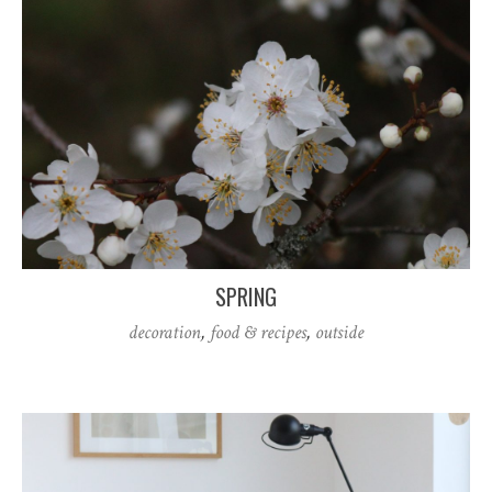
SPRING
decoration
,
food & recipes
,
outside