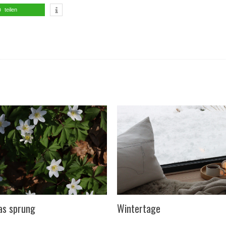
teilen
as sprung
Wintertage