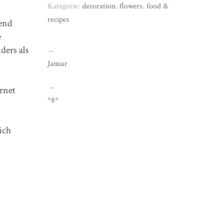
Kategorie:
decoration
,
flowers
,
food &
recipes
bend
e
ders als
←
Januar
→
ernet
*8*
ich