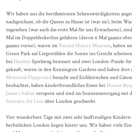
Wir haben uns die berühmtesten Sehenswürdigkeiten ange
nachgeschaut, ob die Queen zu Hause ist (war sie), beim Wa
zugesehen (war auch das erste Mal für uns Erwachsene), sind
Mal im Doppeldeckerbus gefahren (davon 6 Mal gaaanz obe
gaaanz vorne), waren im
Natural History Museum
, haben u
Green Park auf Liegestühlen die Sonne ins Gesicht scheinen 
bei
Hamleys
Spielzeug bestaunt und zwei London-Puzzle für
gekauft, waren in den Kensington Gardens und haben dort
Memorial Playground
besucht und Eichhörnchen und Gäns
beobachtet, haben kinderfreundliches Essen bei
Honest Bur
Jamie´s Italian
verspeist und sind im Sonnenuntergang mit 
Emirates Air Line
über London geschwebt.
Vier wunderbare Tage mit zwei sehr lauffreudigen Kindern
herbstlichen London liegen hinter uns. Wir haben viele Ei