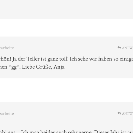
earbeite
ANTW
n! Ja der Teller ist ganz toll! Ich sehe wir haben so einig
hen *gg*. Liebe Grüße, Anja
earbeite
ANTW
bi aus… Ich mag beides auch sehr gerne. Dieses Jahr ist a