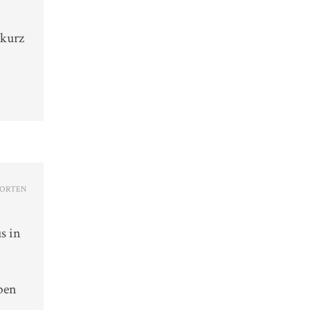
 kurz
ORTEN
s in
oben