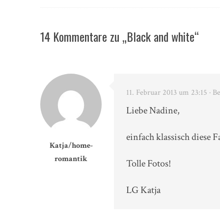
14 Kommentare zu „Black and white“
11. Februar 2013 um 23:15
· B
Liebe Nadine,
einfach klassisch diese 
Katja/home-
romantik
Tolle Fotos!
LG Katja