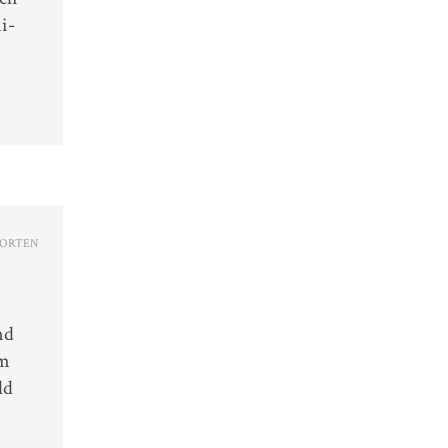
i-
ORTEN
nd
em
ld