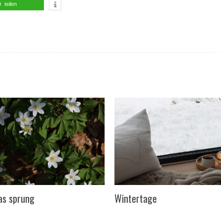
teilen
as sprung
Wintertage