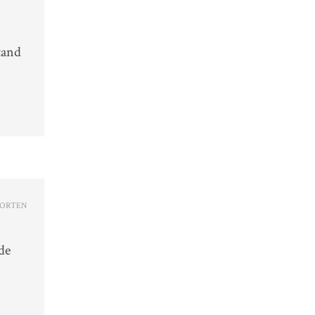
tand
ORTEN
de