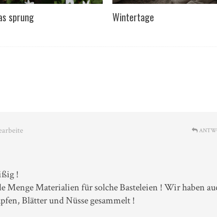
as sprung
Wintertage
earbeite
ANTW
ißig !
de Menge Materialien für solche Basteleien ! Wir haben au
pfen, Blätter und Nüsse gesammelt !