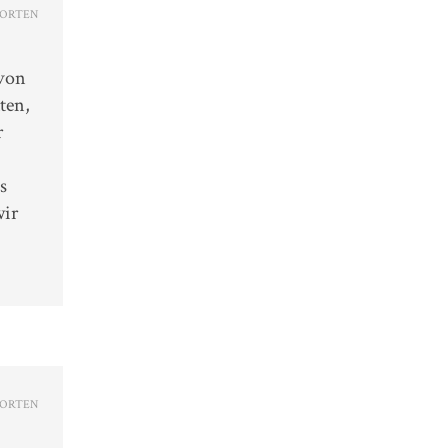
ORTEN
 von
ten,
r
s
wir
ORTEN