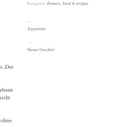
Kategorie:
flowers
,
food & recipes
←
Aquarium
→
Neues Geschirr
s „Der
gelesen
nicht
, ohne