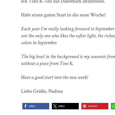
ein Tine K-Teil aus Dänemark abzureisen.
Habt einen guten Start in die neue Woche!
Each year I´m really looking forward to September b
not the only one who likes the softer light, the rich
colors in September.
The big bowl in the background is my souvenir from
without a piece from Tine K.
Have a good start into the new week!
Liebe Grüße, Nadine
teilen
teilen
merken