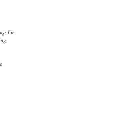
logs I´m
ing
rk