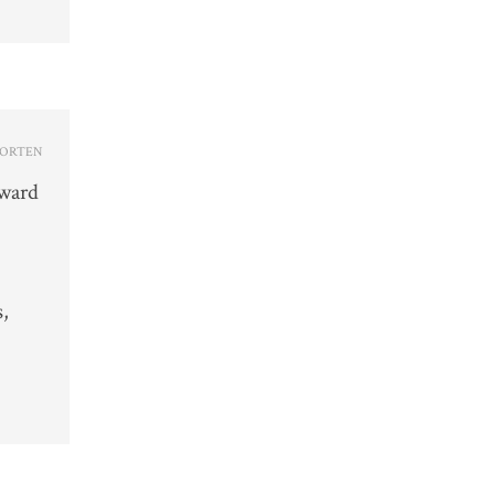
ORTEN
rward
s,