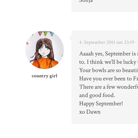
Sonja
4. September 2011 um 23:19
·
Aaaah yes, September is 
to. I think we’ll be lucky
Your bowls are so beautif
country girl
Have you ever been to Fr
There are a few wonderful
and good food.
Happy September!
xo Dawn