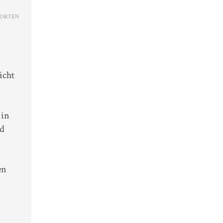
ORTEN
icht
 in
nd
en