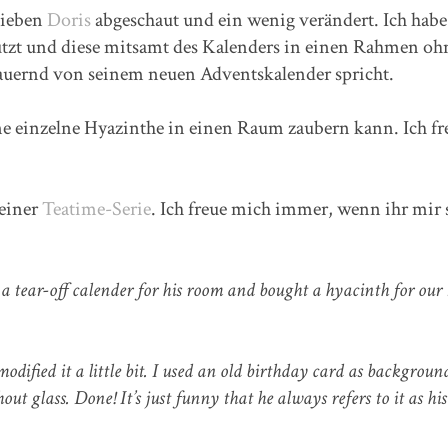
 lieben
Doris
abgeschaut und ein wenig verändert. Ich habe
nutzt und diese mitsamt des Kalenders in einen Rahmen oh
andauernd von seinem neuen Adventskalender spricht.
eine einzelne Hyazinthe in einen Raum zaubern kann. Ich fr
einer
Teatime-Serie
. Ich freue mich immer, wenn ihr mir 
a tear-off calender for his room and bought a hyacinth for our 
odified it a little bit. I used an old birthday card as backgrou
ut glass. Done! It’s just funny that he always refers to it as hi