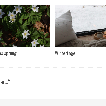
as sprung
Wintertage
uar…“