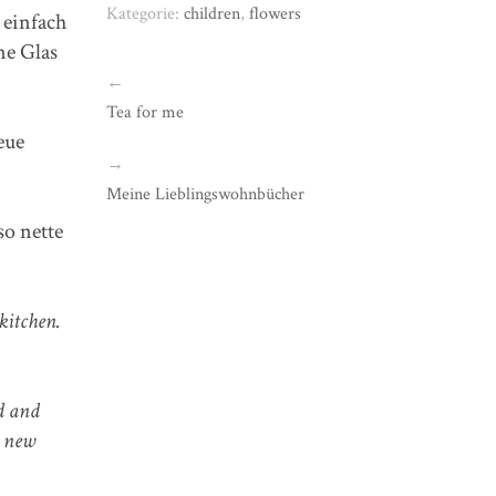
Kategorie:
children
,
flowers
 einfach
ne Glas
←
Tea for me
eue
→
Meine Lieblingswohnbücher
so nette
kitchen.
nd and
s new