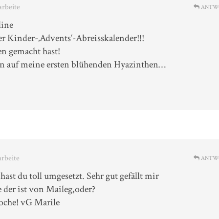
arbeite
ANTW
dine
ter Kinder-‚Advents‘-Abreisskalender!!!
n gemacht hast!
on auf meine ersten blühenden Hyazinthen…
arbeite
ANTW
hast du toll umgesetzt. Sehr gut gefällt mir
e der ist von Maileg,oder?
oche! vG Marile