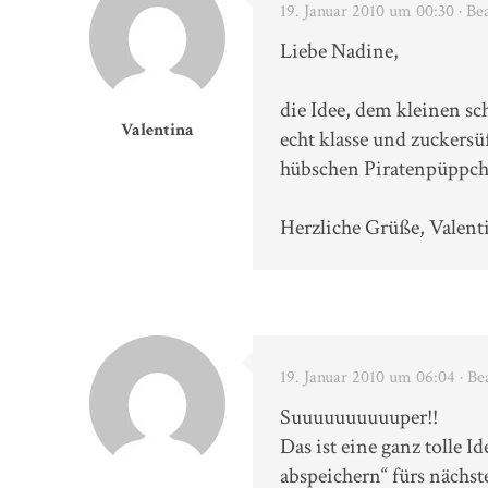
19. Januar 2010 um 00:30
· Be
Liebe Nadine,
die Idee, dem kleinen s
Valentina
echt klasse und zuckers
hübschen Piratenpüppch
Herzliche Grüße, Valent
19. Januar 2010 um 06:04
· Be
Suuuuuuuuuuper!!
Das ist eine ganz tolle 
abspeichern“ fürs nächs