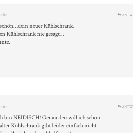
beite
ANTW
h schön…dein neuer Kühlschrank.
inen Kühlschrank nie gesagt…
nnte.
beite
ANTW
ich bin NEIDISCH! Genau den will ich schon
alter Kühlschrank gibt leider einfach nicht