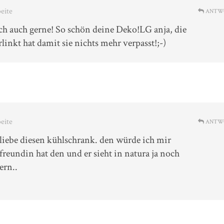
beite
ANTW
ch auch gerne! So schön deine Deko!LG anja, die
rlinkt hat damit sie nichts mehr verpasst!;-)
beite
ANTW
h liebe diesen kühlschrank. den würde ich mir
 freundin hat den und er sieht in natura ja noch
dern..