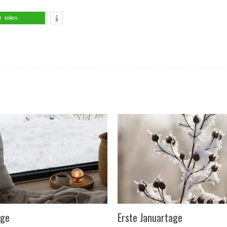
teilen
age
Erste Januartage