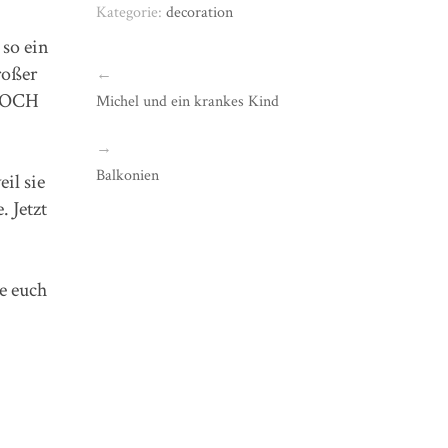
Kategorie:
decoration
 so ein
roßer
←
 NOCH
Michel und ein krankes Kind
→
Balkonien
eil sie
. Jetzt
e euch